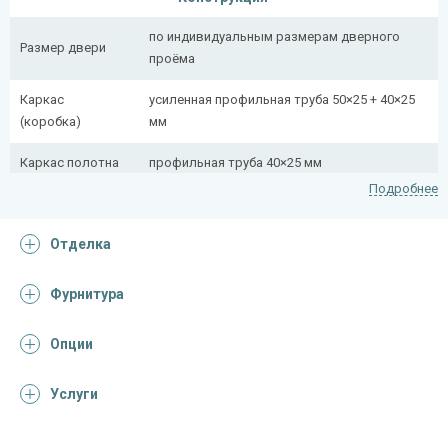
по индивидуальным размерам дверного
Размер двери
проёма
Каркас
усиленная профильная труба 50×25 + 40×25
(коробка)
мм
Каркас полотна
профильная труба 40×25 мм
Подробнее
Полотно
снаружи стальной лист толщиной 2,2 мм
Отделка
Притворная
профильная труба 40×25 мм
планка
Фурнитура
полоса 16×4 мм
Опции
Ребра жесткости
профильная труба 40×25 мм (2 шт.)
(усилители)
Услуги
Отделка