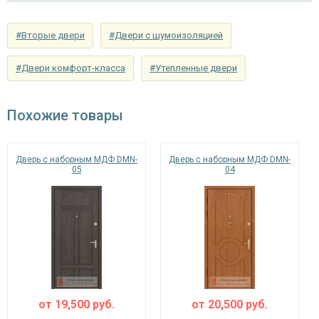
Отделка
панель из МДФ 10 мм (цвет и фрезеровка на
снаружи
выбор)
#Вторые двери
#Двери с шумоизоляцией
панель из МДФ 10 мм (цвет и фрезеровка на
Отделка внутри
выбор)
#Двери комфорт-класса
#Утепленные двери
Запирающие устройства и фурнитура
Похожие товары
сувальдный (сейфовый) «ПРО-САМ 799», 3-х
Верхний замок
ригельный, 2-х оборотный
Дверь с наборным МДФ DMN-
Дверь с наборным МДФ DMN-
цилиндровый «ПРО-САМ ЗВ 4-31/55» с
05
04
Нижний замок
нажимной ручкой, 3-х ригельный, 2-х
оборотный
Глазок
угол обзора 200°
наблюдения
Петли
⌀25 мм (3 шт.)
Противосъемные
от
19,500
руб.
от
20,500
руб.
блокираторы
устройства