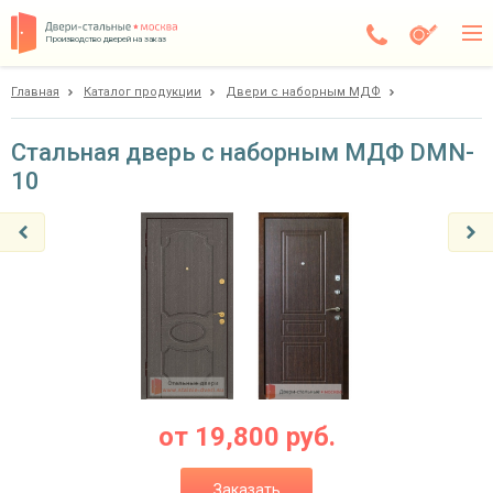
Производство дверей на заказ
Главная
Каталог продукции
Двери с наборным МДФ
Чехов
Каталог
Стальная дверь с наборным МДФ DMN-
10
Доставка
Установка
Галерея
Акции
Покупателям
О компании
от
19,800
руб.
Контакты
Заказать