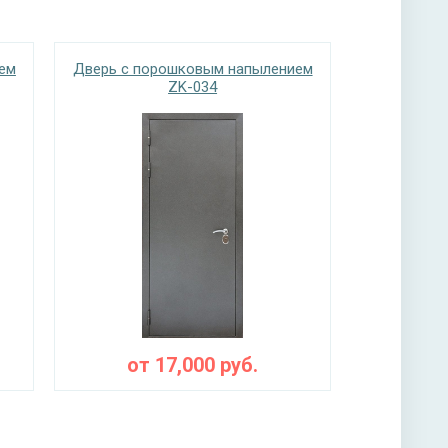
нитура
ем
Дверь с порошковым напылением
ZK-034
 ручкой, 3-х ригельный
ы
ная плита URSA или пенопласт (на выбор)
от
17,000
руб.