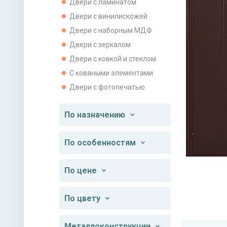
Двери с ламинатом
Двери с винилискожей
Двери с наборным МДФ
Двери с зеркалом
Двери с ковкой и стеклом
С коваными элементами
Двери с фотопечатью
По назначению
По особенностям
По цене
По цвету
Металлоконструкции