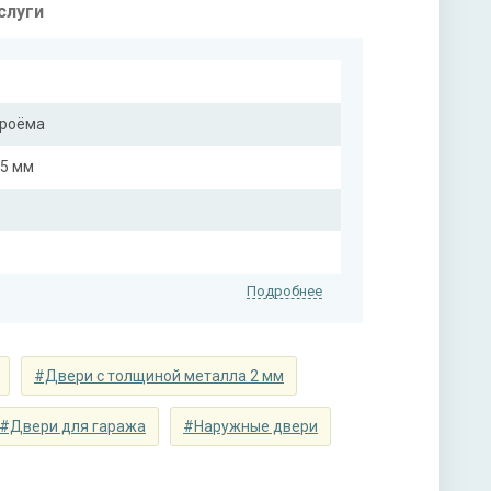
слуги
проёма
25 мм
Подробнее
#Двери с толщиной металла 2 мм
алле (цвет на выбор)
#Двери для гаража
#Наружные двери