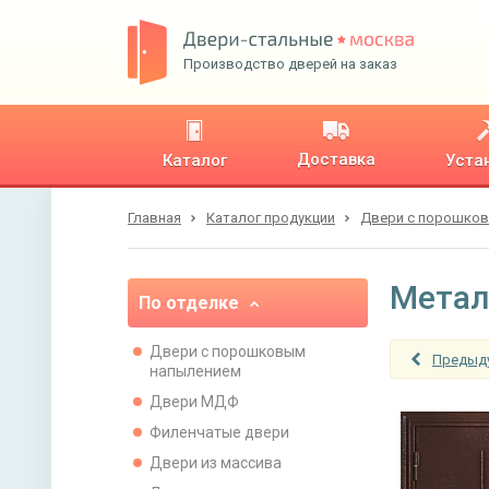
Производство дверей на заказ
Доставка
Каталог
Уста
Главная
Каталог продукции
Двери с порошко
Метал
По отделке
Двери с порошковым
Предыд
напылением
Двери МДФ
Филенчатые двери
Двери из массива