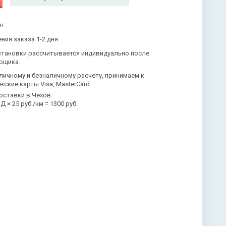
ет
ния заказа 1-2 дня
становки рассчитывается индивидуально после
рщика.
личному и безналичному расчету, принимаем к
вские карты Visa, MasterCard.
оставки в Чехов:
 × 25 руб./км = 1300 руб.