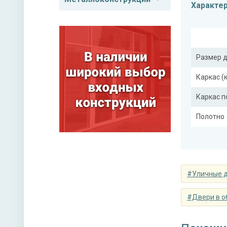
Характе
Размер 
Каркас (
Каркас 
Полотно
Притвор
Ребра же
#Уличные 
Отделка
#Двери в о
Отделка