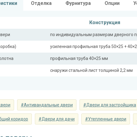
ристики
Отделка
Фурнитура
Опции
У
Конструкция
двери
по индивидуальным размерам дверного 
коробка)
усиленная профильная труба 50×25 + 40×
полотна
профильная труба 40×25 мм
снаружи стальной лист толщиной 2,2 мм
ная планка
профильная труба 40×25 мм
сткости (усилители)
профильная труба 40×25 мм (2 шт.)
двери
#Антивандальные двери
#Двери для застройщика
Отделка
 снаружи
порошковое напыление с рисунком на мет
бщий коридор
#Двери для дачи
#Утепленные двери
 внутри
панель из МДФ (цвет на выбор)