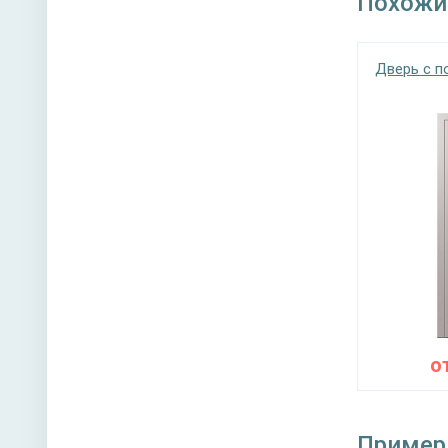
Похожи
Верхний
Дверь с 
Нижний 
Глазок 
Петли
Противо
Звуко- и
о
Направл
Угол от
Пример