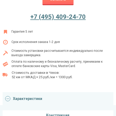
+7 (495) 409-24-70
Ежедневно с 08:00 до 24:00
+7 (495) 409-24-70
Гарантия 5 лет
Срок исполнения заказа 1-2 дня
Стоимость установки рассчитывается индивидуально после
выезда замерщика.
Оплата по наличному и безналичному расчету, принимаем к
оплате банковские карты Visa, MasterCard.
Стоимость доставки в Чехов:
52 км от МКАД × 25 руб./км = 1300 руб.
Характеристики
Конструкция