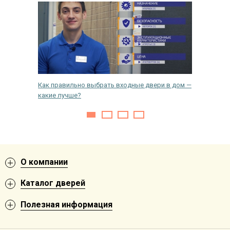
ы, какое
Как правильно выбрать входные двери в дом —
Как пра
какие лучше?
дверь
О компании
Каталог дверей
Полезная информация