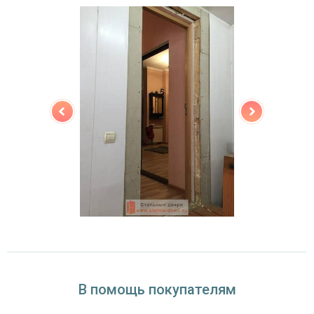
(на выбор)
Особенности модели
Направление
наружное / внутреннее,
открывания
левое / правое (на выбор)
Угол
180°
открывания
В помощь покупателям