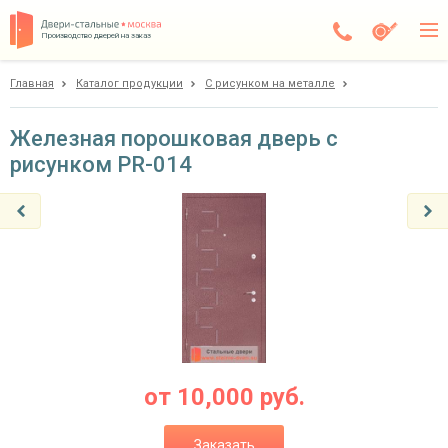
Производство дверей на заказ
Главная
Каталог продукции
С рисунком на металле
Чехов
Каталог
Железная порошковая дверь с
рисунком PR-014
Доставка
Установка
Галерея
Акции
Покупателям
О компании
от
10,000
руб.
Контакты
Заказать