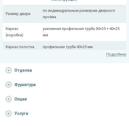
по индивидуальным размерам дверного
Размер двери
проёма
Каркас
усиленная профильная труба 50×25 + 40×25
(коробка)
мм
Каркас полотна
профильная труба 40×25 мм
Подробнее
Полотно
снаружи стальной лист толщиной 2,2 мм
Отделка
Притворная
профильная труба 40×25 мм
планка
Фурнитура
Ребра жесткости
профильная труба 40×25 мм (2 шт.)
(усилители)
Опции
Отделка
Услуги
Отделка
порошковое напыление (цвет на выбор)
снаружи