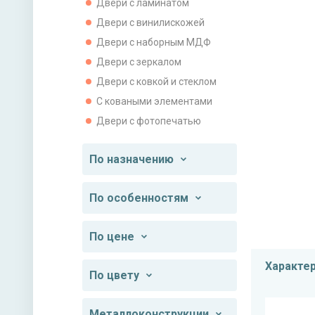
Двери с ламинатом
Двери с винилискожей
Двери с наборным МДФ
Двери с зеркалом
Двери с ковкой и стеклом
С коваными элементами
Двери с фотопечатью
По назначению
По особенностям
По цене
Характе
По цвету
Металлоконструкции