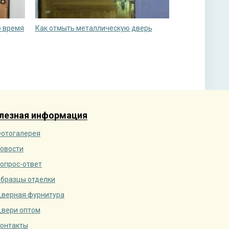
о время
Как отмыть металлическую дверь
лезная информация
отогалерея
овости
опрос-ответ
бразцы отделки
верная фурнитура
вери оптом
онтакты