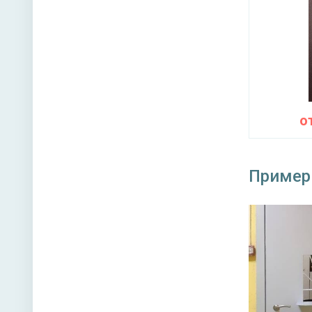
Верхний
Нижний 
Глазок 
о
Петли
Противо
Пример
Звуко- и
Направл
Угол от