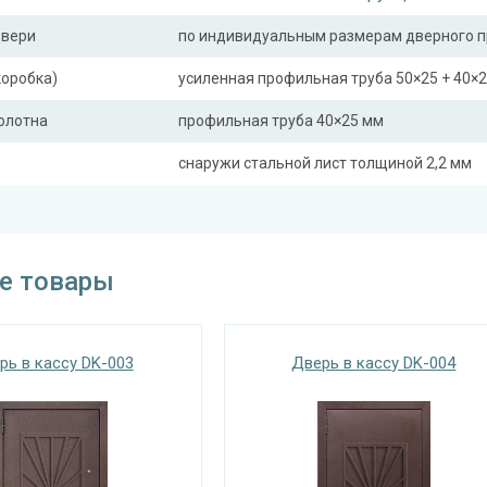
двери
по индивидуальным размерам дверного 
коробка)
усиленная профильная труба 50×25 + 40×
полотна
профильная труба 40×25 мм
снаружи стальной лист толщиной 2,2 мм
ная планка
профильная труба 40×25 мм
сткости (усилители)
профильная труба 40×25 мм (2 шт.)
е товары
тельно
окошко с закрывающейся створкой и реш
Отделка
рь в кассу DK-003
Дверь в кассу DK-004
порошковое напыление
 снаружи
(цвет на выбор)
ламинат
 внутри
(цвет на выбор)