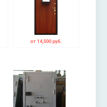
итура
 ручкой, 3-х ригельный
от
14,500
руб.
ная плита URSA или пенопласт (на выбор)