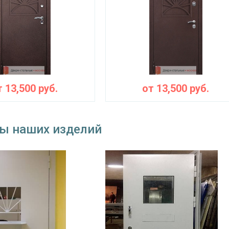
Запирающие устройства и фурн
 замок
«Мосрентген» сейфового типа с нажимной
замок
на выбор
наблюдения
дополнительно
т
13,500
руб.
от
13,500
руб.
⌀25 мм
съемные устройства
блокираторы
ы наших изделий
Изоляционные материалы
 теплоизоляция
двойной контур уплотнения, минераловат
Особенности модели
наружное / внутреннее,
ение открывания
левое / правое (на выбор)
крывания
180°