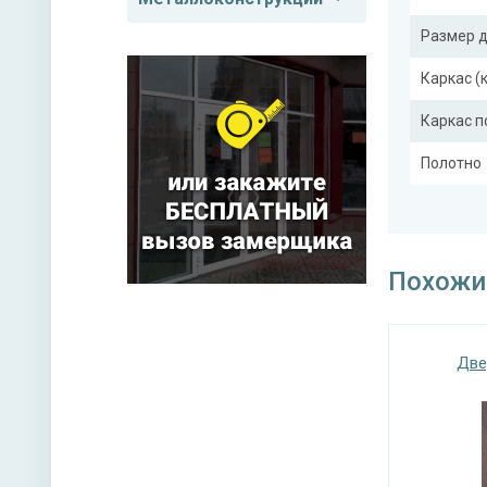
Размер 
Каркас (
Каркас 
Полотно
Притвор
Ребра же
Похожи
Дополни
Две
Отделка
Отделка