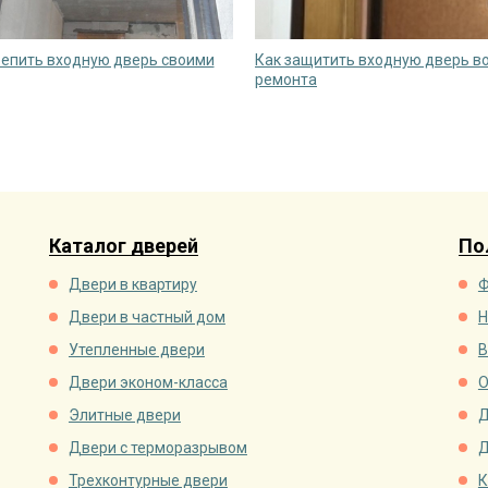
репить входную дверь своими
Как защитить входную дверь в
ремонта
Каталог дверей
По
Двери в квартиру
Ф
Двери в частный дом
Н
Утепленные двери
В
Двери эконом-класса
О
Элитные двери
Д
Двери с терморазрывом
Д
Трехконтурные двери
К