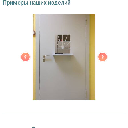
Примеры наших изделий
двойной контур уплотнения,
Звуко- и
минераловатная плита URSA или пенопласт
теплоизоляция
(на выбор)
Особенности модели
Направление
наружное / внутреннее,
открывания
левое / правое (на выбор)
Угол
180°
открывания