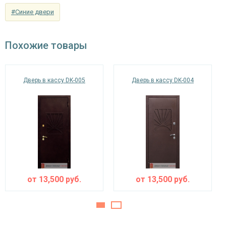
снаружи
(цвет на выбор)
#Синие двери
ламинат
Отделка внутри
(цвет на выбор)
Похожие товары
Запирающие устройства и фурнитура
Дверь в кассу DK-005
Дверь в кассу DK-004
«Мосрентген» сейфового типа с нажимной
Верхний замок
ручкой, 3-х ригельный
Нижний замок
на выбор
Глазок
дополнительно
наблюдения
Петли
⌀25 мм
от
13,500
руб.
от
13,500
руб.
Противосъемные
блокираторы
устройства
Изоляционные материалы