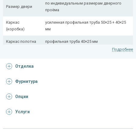
по индивидуальным размерам дверного
Размер двери
проёма
Каркас
усиленная профильная труба 50×25 + 40×25
(коробка)
мм
Каркас полотна
профильная труба 40×25 мм
Подробнее
Полотно
снаружи стальной лист толщиной 2,2 мм
Отделка
Притворная
профильная труба 40×25 мм
планка
Фурнитура
Ребра жесткости
профильная труба 40×25 мм (2 шт.)
(усилители)
Опции
окошко с закрывающейся створкой и
Дополнительно
решеткой
Услуги
Отделка
Отделка
порошковое напыление