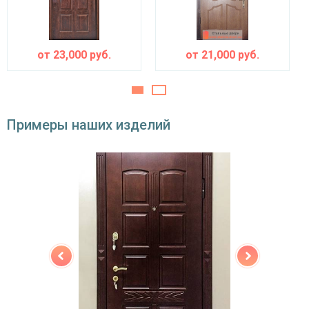
устройства
Изоляционные материалы
от
23,000
руб.
от
21,000
руб.
одинарный контур уплотнения,
Звуко- и
минераловатная плита URSA или пенопласт
теплоизоляция
(на выбор)
Особенности модели
Примеры наших изделий
Направление
наружное / внутреннее,
открывания
левое / правое (на выбор)
Угол
180°
открывания