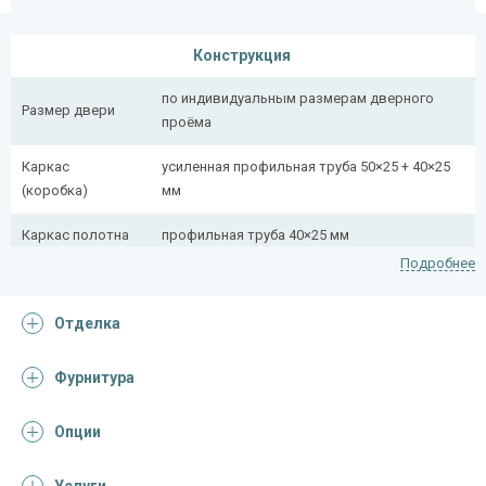
Конструкция
по индивидуальным размерам дверного
Размер двери
проёма
Каркас
усиленная профильная труба 50×25 + 40×25
(коробка)
мм
Каркас полотна
профильная труба 40×25 мм
Подробнее
Полотно
снаружи стальной лист толщиной 2,2 мм
Отделка
Притворная
профильная труба 40×25 мм
планка
Фурнитура
Ребра жесткости
профильная труба 40×25 мм (2 шт.)
(усилители)
Опции
Отделка