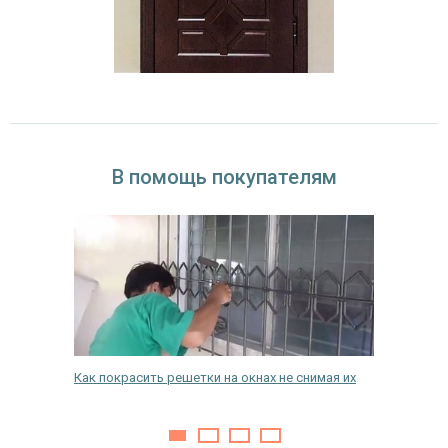
В помощь покупателям
альных
Как покрасить решетки на окнах не снимая их
Установ