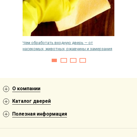
ой двери
Чем обработать входную дверь — от
Как сам
насекомых, животных, ржавчины и замерзания
дверь —
О компании
Каталог дверей
Полезная информация