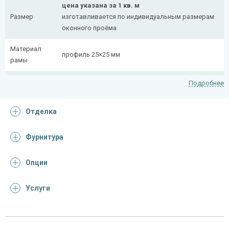
цена указана за 1 кв. м
Размер
изготавливается по индивидуальным размерам
оконного проёма
Материал
профиль 25×25 мм
рамы
Рисунок
полоса 20×4 мм
Подробнее
На заказ:
Отделка
распашная (одна или две створки)
с боковой вставкой
Тип
с верхней вставкой
Фурнитура
конструкции
съемная
дутая
Опции
Услуги
Отделка
На выбор:
порошковая краска
Покрас