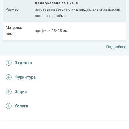
цена указана за 1 кв. м
Размер
изготавливается по индивидуальным размерам
оконного проёма
Материал
профиль 25×25 мм
рамы
Рисунок
полоса 20×4 мм
Подробнее
На заказ:
Отделка
распашная (одна или две створки)
с боковой вставкой
Тип
с верхней вставкой
Фурнитура
конструкции
съемная
дутая
Опции
Услуги
Отделка
На выбор:
порошковая краска
Покрас