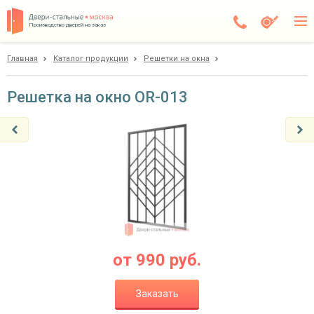
Производство дверей на заказ
Главная
Каталог продукции
Решетки на окна
Чехов
Каталог
Решетка на окно OR-013
Доставка
Установка
Галерея
Акции
Покупателям
от
990
руб.
О компании
Заказать
Контакты