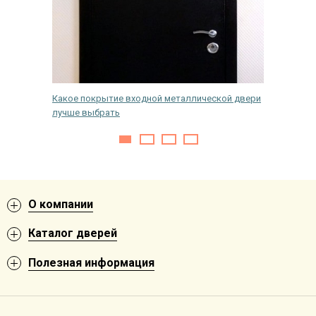
кой
Какое покрытие входной металлической двери
Что дел
лучше выбрать
входную
О компании
Каталог дверей
Полезная информация