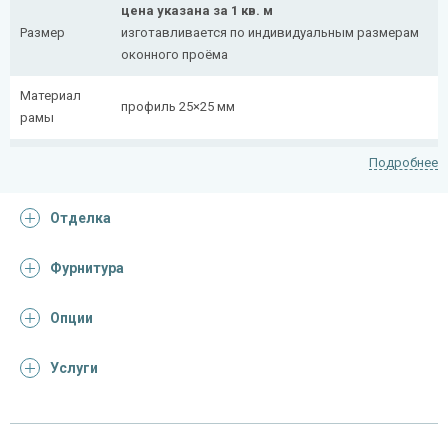
цена указана за 1 кв. м
Размер
изготавливается по индивидуальным размерам
оконного проёма
Материал
профиль 25×25 мм
рамы
Рисунок
полоса 20×4 мм
Подробнее
На заказ:
Отделка
распашная (одна или две створки)
с боковой вставкой
Тип
с верхней вставкой
Фурнитура
конструкции
съемная
дутая
Опции
Услуги
Отделка
На выбор:
порошковая краска
Покрас