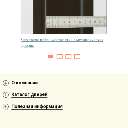
Что такое ребра жесткости на металлических
Чем обр
дверях
насеком
О компании
Каталог дверей
Полезная информация