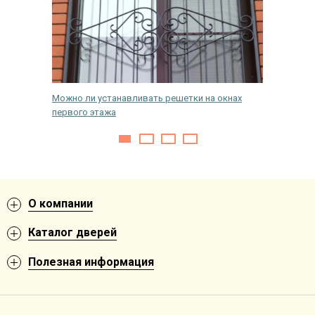
 дверь
Можно ли устанавливать решетки на окнах
Как сам
первого этажа
дверь —
О компании
Каталог дверей
Полезная информация