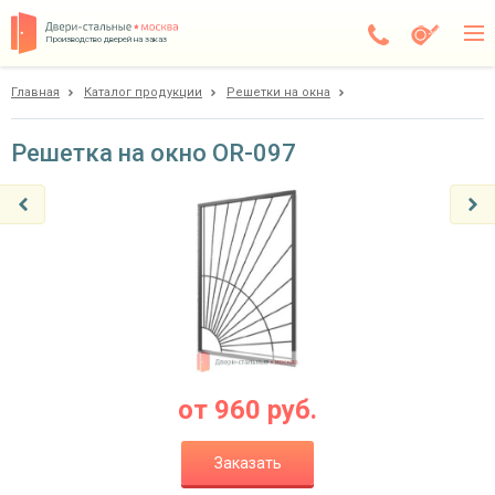
Производство дверей на заказ
Главная
Каталог продукции
Решетки на окна
Чехов
Каталог
Решетка на окно OR-097
Доставка
Установка
Галерея
Акции
Покупателям
от
960
руб.
О компании
Заказать
Контакты