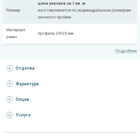
цена указана за 1 кв. м
Размер
изготавливается по индивидуальным размерам
оконного проёма
Материал
профиль 25×25 мм
рамы
Рисунок
полоса 20×4 мм
Подробнее
На заказ:
Отделка
распашная (одна или две створки)
с боковой вставкой
Тип
с верхней вставкой
Фурнитура
конструкции
съемная
дутая
Опции
Услуги
Отделка
На выбор:
порошковая краска
Покрас