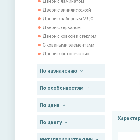
Двери с ламинатом
Двери с винилискожей
Двери с наборным МДФ
Двери с зеркалом
Двери с ковкой и стеклом
С коваными элементами
Двери с фотопечатью
По назначению
По особенностям
По цене
Характе
По цвету
Металлоконструкции