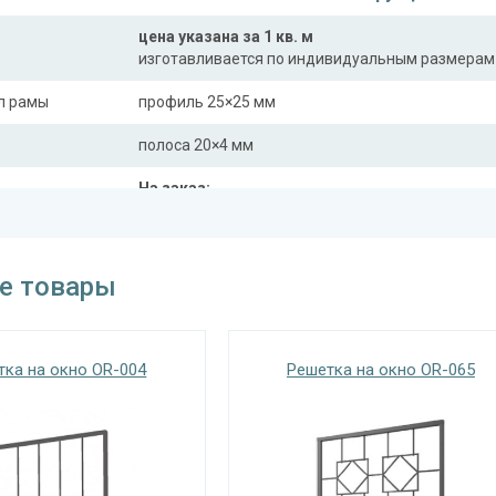
цена указана за 1 кв. м
изготавливается по индивидуальным размерам
л рамы
профиль 25×25 мм
полоса 20×4 мм
На заказ:
распашная (одна или две створки)
с боковой вставкой
трукции
с верхней вставкой
е товары
съемная
дутая
тка на окно OR-004
Решетка на окно OR-065
Отделка
На выбор:
порошковая краска
окрас по RAL