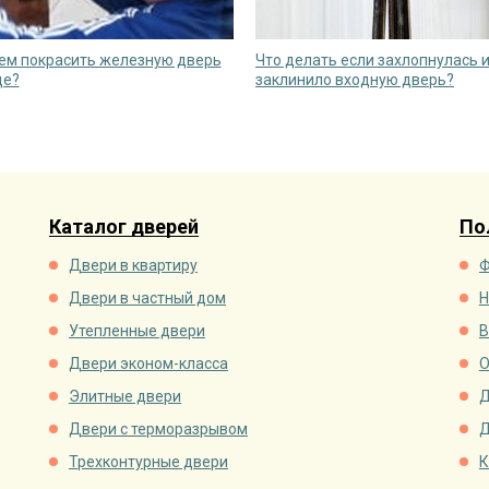
чем покрасить железную дверь
Что делать если захлопнулась 
це?
заклинило входную дверь?
Каталог дверей
По
Двери в квартиру
Ф
Двери в частный дом
Н
Утепленные двери
В
Двери эконом-класса
О
Элитные двери
Д
Двери с терморазрывом
Д
Трехконтурные двери
К