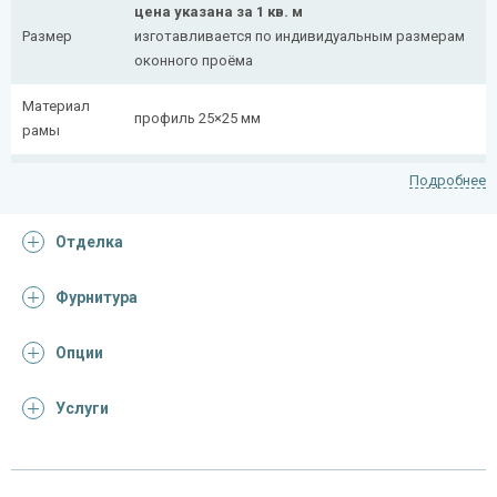
цена указана за 1 кв. м
Размер
изготавливается по индивидуальным размерам
оконного проёма
Материал
профиль 25×25 мм
рамы
Рисунок
полоса 20×4 мм
Подробнее
На заказ:
Отделка
распашная (одна или две створки)
с боковой вставкой
Тип
с верхней вставкой
Фурнитура
конструкции
съемная
дутая
Опции
Услуги
Отделка
На выбор:
порошковая краска
Покрас