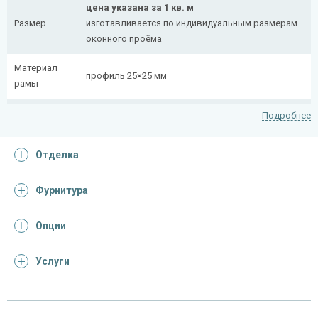
цена указана за 1 кв. м
Размер
изготавливается по индивидуальным размерам
оконного проёма
Материал
профиль 25×25 мм
рамы
Рисунок
полоса 20×4 мм
Подробнее
На заказ:
Отделка
распашная (одна или две створки)
с боковой вставкой
Тип
с верхней вставкой
Фурнитура
конструкции
съемная
дутая
Опции
Услуги
Отделка
На выбор:
порошковая краска
Покрас