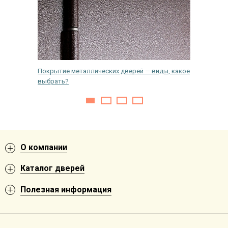
вери
Покрытие металлических дверей — виды, какое
Можно л
выбрать?
первого
О компании
Каталог дверей
Полезная информация