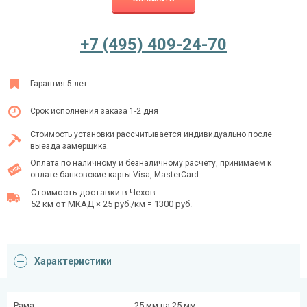
+7 (495) 409-24-70
Ежедневно с 08:00 до 24:00
+7 (495) 409-24-70
Гарантия 5 лет
Срок исполнения заказа 1-2 дня
Стоимость установки рассчитывается индивидуально после
выезда замерщика.
Оплата по наличному и безналичному расчету, принимаем к
оплате банковские карты Visa, MasterCard.
Стоимость доставки в Чехов:
52 км от МКАД × 25 руб./км = 1300 руб.
Характеристики
Рама:
25 мм на 25 мм