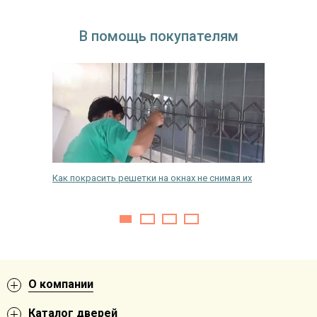
В помощь покупателям
ой двери
Как покрасить решетки на окнах не снимая их
Выбор з
О компании
Каталог дверей