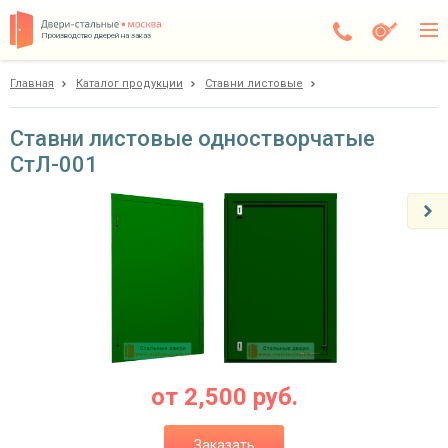
Производство дверей на заказ
Главная
Каталог продукции
Ставни листовые
Чехов
Каталог
Ставни листовые одностворчатые
СтЛ-001
Доставка
Установка
Галерея
Акции
Покупателям
О компании
от
2,500
руб.
Контакты
Заказать